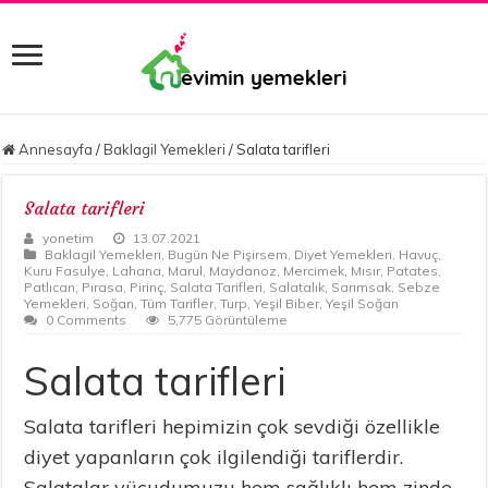
Annesayfa
/
Baklagil Yemekleri
/
Salata tarifleri
Salata tarifleri
yonetim
13.07.2021
Baklagil Yemekleri
,
Bugün Ne Pişirsem
,
Diyet Yemekleri
,
Havuç
,
Kuru Fasulye
,
Lahana
,
Marul
,
Maydanoz
,
Mercimek
,
Mısır
,
Patates
,
Patlıcan
,
Pırasa
,
Pirinç
,
Salata Tarifleri
,
Salatalık
,
Sarımsak
,
Sebze
Yemekleri
,
Soğan
,
Tüm Tarifler
,
Turp
,
Yeşil Biber
,
Yeşil Soğan
0 Comments
5,775 Görüntüleme
Salata tarifleri
Salata tarifleri hepimizin çok sevdiği özellikle
diyet yapanların çok ilgilendiği tariflerdir.
Salatalar vücudumuzu hem sağlıklı hem zinde