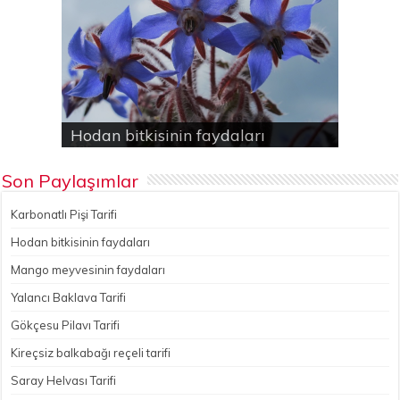
Karbonatlı Pişi Tarifi
Hodan bitkisinin faydaları
Yalancı Baklava Tarifi
Gökçesu Pilavı Tarifi
Nohutlu kereviz yemeği
Son Paylaşımlar
Karbonatlı Pişi Tarifi
Hodan bitkisinin faydaları
Mango meyvesinin faydaları
Yalancı Baklava Tarifi
Gökçesu Pilavı Tarifi
Kireçsiz balkabağı reçeli tarifi
Saray Helvası Tarifi