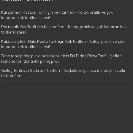
Karaorman Pastası Tarifi
için
Kek tarifleri - Kolay, pratik ve çok
kabaran kek tarifleri listesi!
Portakallı Kek Tarifi
için
Kek tarifleri - Kolay, pratik ve çok kabaran kek
tarifleri listesi!
Kakaolu Çilekli Rulo Pasta Tarifi
için
Kek tarifleri - Kolay, pratik ve çok
kabaran kek tarifleri listesi!
Tane tane pirinç pilavı nasıl yapılır
için
Etli Pirinç Pilavı Tarifi - Şefleri
kıskandıran dana etli pirinç pilavı
Güllaç Tarifi
için
Sütlü tatlı tarifleri - Keşkülden güllaca muhteşem sütlü
tatlı tarifleri!